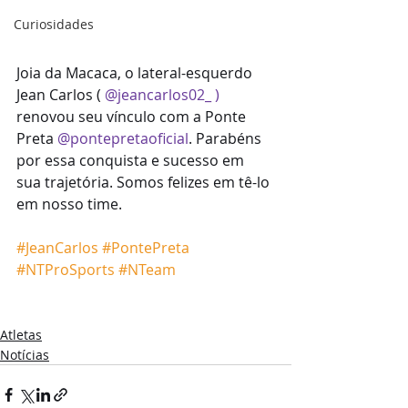
Curiosidades
Joia da Macaca, o lateral-esquerdo 
Jean Carlos ( 
@jeancarlos02_
 )
renovou seu vínculo com a Ponte 
Preta 
@pontepretaoficial
. Parabéns 
por essa conquista e sucesso em 
sua trajetória. Somos felizes em tê-lo 
em nosso time.
#JeanCarlos
#PontePreta
#NTProSports
#NTeam
Atletas
Notícias