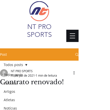
NT PRO
SPORTS
Post
Todos posts
NT PRO SPORTS
Todos posts
15 de jul. de 2021
1 min de leitura
Contrato renovado!
Estudos
Artigos
Atletas
Notícias